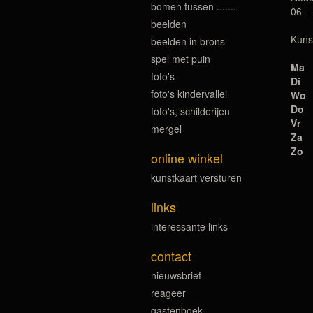
bomen tussen .......
06 –
beelden
Kuns
beelden in brons
spel met puin
Ma
foto's
Di
foto's kindervallei
Wo
Do
foto's, schilderijen
Vr
mergel
Za
Zo
online winkel
kunstkaart versturen
links
interessante links
contact
nieuwsbrief
reageer
gastenboek