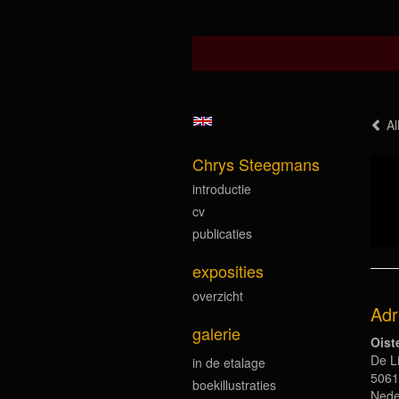
Al
Chrys Steegmans
introductie
cv
publicaties
exposities
overzicht
Adr
galerie
Oist
De Li
in de etalage
5061
boekillustraties
Nede