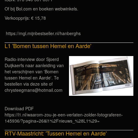
Of bij Bol.com en boeken webwinkels.
Verkoopprijs: € 15,78
https://mgl.mijnbestseller.nl/hanberghs
L1 'Bomen tussen Hemel en Aarde'
Radio-interview door Sjoerd
Duijkaerfs naar aanleiding van
het verschijnen van 'Bomen
tussen Hemel en Aarde'. Te
bestellen via deze site of
chrysteegmans@hotmail.com
Download PDF
https://l1.nl/waarom-zou-je-een-verlaten-zolder-fotograferen-
145936/?pagina=26&l1%2Fnieuws_%28L1%29=
RTV-Maastricht: 'Tussen Hemel en Aarde'