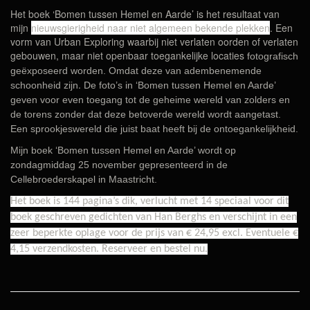
Het boek ‘Bomen tussen Hemel en Aarde’ is het resultaat van
mijn
nieuwsgierigheid naar niet algemeen bekende plekken
. Een
vorm van Urban Exploring waarbij niet verlaten oorden of verlaten
gebouwen, maar niet openbaar toegankelijke locaties
fotografisch
geëxposeerd worden. Omdat deze van adembenemende
.
schoonheid zijn
De foto’s in ‘Bomen tussen Hemel en Aarde’
geven voor even toegang tot de geheime wereld van zolders en
de torens zonder dat deze betoverde wereld wordt aangetast.
Een sprookjeswereld die juist baat heeft bij de ontoegankelijkheid.
Mijn boek ‘Bomen tussen Hemel en Aarde’ wordt op
zondagmiddag 25 november gepresenteerd in de
Cellebroederskapel in Maastricht.
Het boek is 144 pagina’s dik, verlucht met 14 speciaal voor dit
boek geschreven gedichten van Han Berghs en verschijnt in een
zeer beperkte oplage voor de prijs van € 24,95 excl. Eventuele €
4,15 verzendkosten. Reserveer en bestel nu.