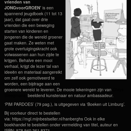
vrienden van
JONGvoorGROEN’
is een
spannend jeugdboek (11 tot 13
jaar), dat gaat over drie
vrienden die een beweging
starten van kinderen en
jongeren die de wereld groener
gaat maken. Ze weten met
grote overtuigingskracht ook
volwassenen aan hun zijde te
krijgen. Behalve een mooi
verhaal, krijgt de lezer tal van
ideeën en materiaal aangereikt
om zelf ook gemotiveerd te
worden, een bijdrage aan een
groenere wereld te leveren. De mooie tekeningen zijn van
Chrys
Steegmans,
beeldend kunstenaar en natuur ambassadeur.
‘PIM PARDOES’ (79 pag.), is uitgegeven via ‘Boeken uit Limburg’.
Bij voorkeur direct te bestellen
via:
https://mgl.mijnbestseller.nl/hanberghs
Ook in elke
boekhandel te bestellen onder vermelding van titel, auteur en
ISBN: 978 940 361 8371