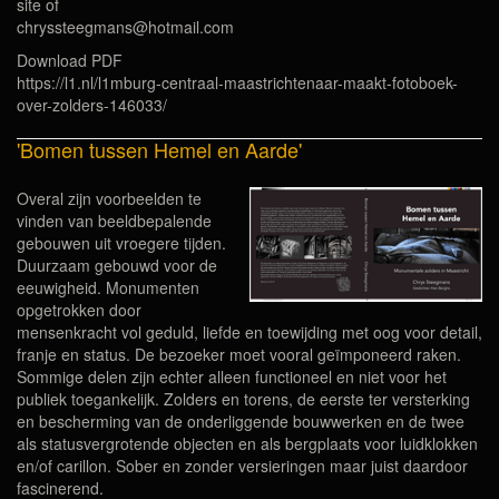
site of
chryssteegmans@hotmail.com
Download PDF
https://l1.nl/l1mburg-centraal-maastrichtenaar-maakt-fotoboek-
over-zolders-146033/
'Bomen tussen Hemel en Aarde'
Overal zijn voorbeelden te
vinden van beeldbepalende
gebouwen uit vroegere tijden.
Duurzaam gebouwd voor de
eeuwigheid. Monumenten
opgetrokken door
mensenkracht vol geduld, liefde en toewijding met oog voor detail,
franje en status. De bezoeker moet vooral geïmponeerd raken.
Sommige delen zijn echter alleen functioneel en niet voor het
publiek toegankelijk. Zolders en torens, de eerste ter versterking
en bescherming van de onderliggende bouwwerken en de twee
als statusvergrotende objecten en als bergplaats voor luidklokken
en/of carillon. Sober en zonder versieringen maar juist daardoor
fascinerend.