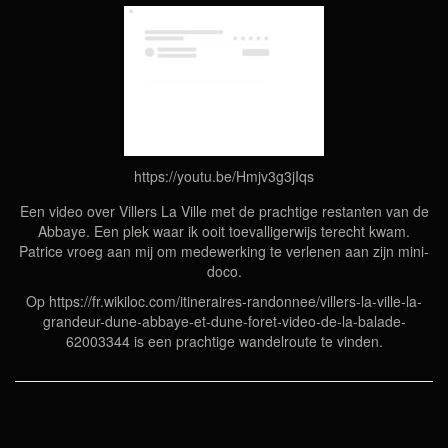
https://youtu.be/Hmjv3g3jIqs
Een video over Villers La Ville met de prachtige restanten van de
Abbaye. Een plek waar ik ooit toevalligerwijs terecht kwam.
Patrice vroeg aan mij om medewerking te verlenen aan zijn mini-
doco.
Op https://fr.wikiloc.com/itineraires-randonnee/villers-la-ville-la-
grandeur-dune-abbaye-et-dune-foret-video-de-la-balade-
62003344 is een prachtige wandelroute te vinden.