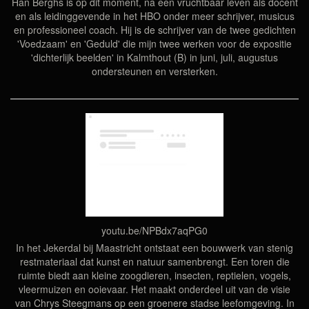
Han Berghs is op dit moment, na een vruchtbaar leven als docent
en als leidinggevende in het HBO onder meer schrijver, musicus
en professioneel coach. Hij is de schrijver van de twee gedichten
'Voedzaam' en 'Geduld' die mijn twee werken voor de expositie
'dichterlijk beelden' in Kalmthout (B) in juni, juli, augustus
ondersteunen en versterken.
youtu.be/NPBdx7aqPG0
In het Jekerdal bij Maastricht ontstaat een bouwwerk van stenig
restmateriaal dat kunst en natuur samenbrengt. Een toren die
ruimte biedt aan kleine zoogdieren, insecten, reptielen, vogels,
vleermuizen en ooievaar. Het maakt onderdeel uit van de visie
van Chrys Steegmans op een groenere stadse leefomgeving. In