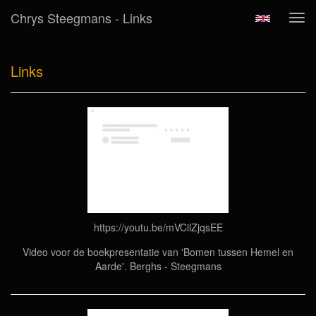
Chrys Steegmans - Links
Tog
navi
Links
https://youtu.be/mVCilZjqsEE
Video voor de boekpresentatie van 'Bomen tussen Hemel en
Aarde'. Berghs - Steegmans