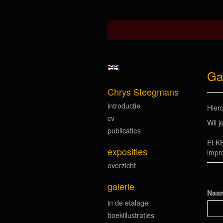
Ga
Chrys Steegmans
introductie
Hiero
cv
Wil j
publicaties
ELKE
exposities
impr
overzicht
galerie
Naa
in de etalage
boekillustraties