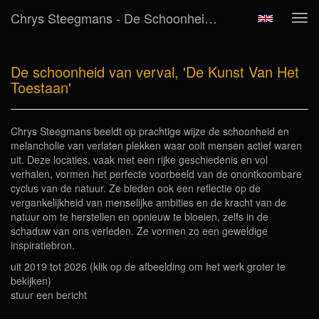
Chrys Steegmans - De Schoonheid Van Verval, 'De Kunst Van Het Toestaan'
Tog
navi
De schoonheid van verval, 'De Kunst Van Het
Toestaan'
Chrys Steegmans beeldt op prachtige wijze de schoonheid en
melancholie van verlaten plekken waar ooit mensen actief waren
uit. Deze locaties, vaak met een rijke geschiedenis en vol
verhalen, vormen het perfecte voorbeeld van de onontkoombare
cyclus van de natuur. Ze bieden ook een reflectie op de
vergankelijkheid van menselijke ambities en de kracht van de
natuur om te herstellen en opnieuw te bloeien, zelfs in de
schaduw van ons verleden. Ze vormen zo een geweldige
inspiratiebron.
uit 2019 tot 2026
(klik op de afbeelding om het werk groter te
bekijken)
stuur een bericht