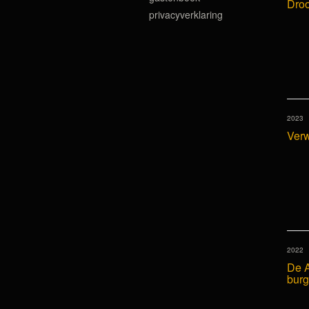
Dro
privacyverklaring
2023
Verw
2022
De A
burg