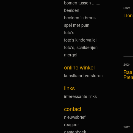
bomen tussen .......
2025
beelden
Lion
beelden in brons
spel met puin
foto's
foto's kindervallei
foto's, schilderijen
mergel
2024
online winkel
Raam
kunstkaart versturen
Pie
links
interessante links
contact
nieuwsbrief
reageer
2023
gastenboek