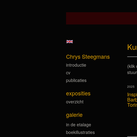
Ku
Chrys Steegmans
introductie
(klik
stuur
cv
publicaties
2025
exposities
Insp
Barb
overzicht
Tori
galerie
in de etalage
boekillustraties