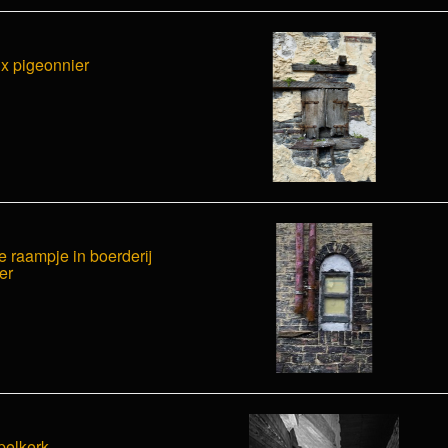
x pigeonnier
 raampje in boerderij
er
pelkerk