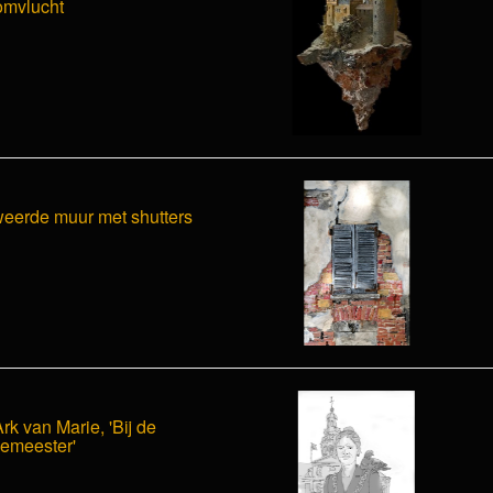
omvlucht
eerde muur met shutters
rk van Marie, 'Bij de
emeester'