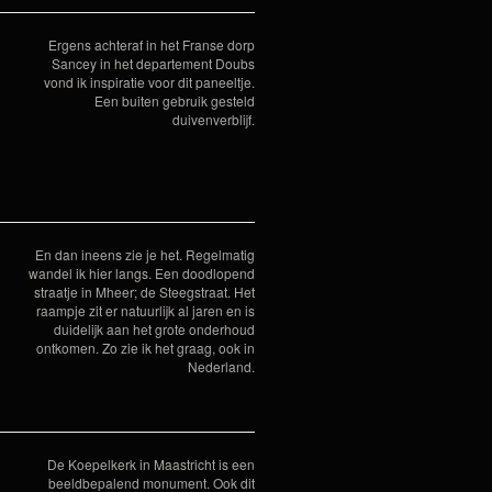
Ergens achteraf in het Franse dorp
Sancey in het departement Doubs
vond ik inspiratie voor dit paneeltje.
Een buiten gebruik gesteld
duivenverblijf.
En dan ineens zie je het. Regelmatig
wandel ik hier langs. Een doodlopend
straatje in Mheer; de Steegstraat. Het
raampje zit er natuurlijk al jaren en is
duidelijk aan het grote onderhoud
ontkomen. Zo zie ik het graag, ook in
Nederland.
De Koepelkerk in Maastricht is een
beeldbepalend monument. Ook dit