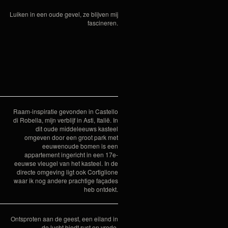
Luiken in een oude gevel, ze blijven mij
fascineren.
Raam-inspiratie gevonden in Castello
di Robella, mijn verblijf in Asti, Italië. In
dit oude middeleeuws kasteel
omgeven door een groot park met
eeuwenoude bomen is een
appartement ingericht in een 17e-
eeuwse vleugel van het kasteel. In de
directe omgeving ligt ook Cortiglione
waar ik nog andere prachtige façades
heb ontdekt.
Ontsproten aan de geest, een eiland in
de lucht biedt rust en vrede.