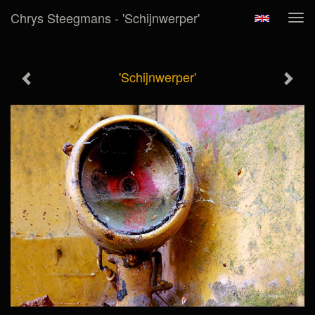
Chrys Steegmans - 'Schijnwerper'
Tog
navi
'Schijnwerper'