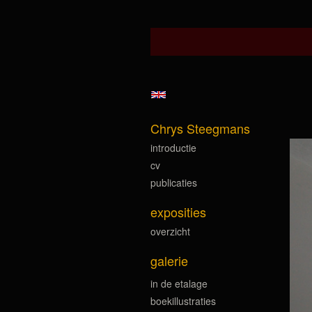
Chrys Steegmans
introductie
cv
publicaties
exposities
overzicht
galerie
in de etalage
boekillustraties