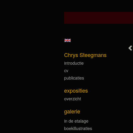
Chrys Steegmans
introductie
cv
publicaties
exposities
overzicht
galerie
in de etalage
boekillustraties