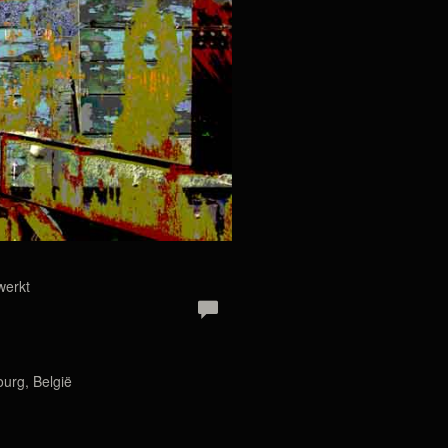
g
werkt
urg, België