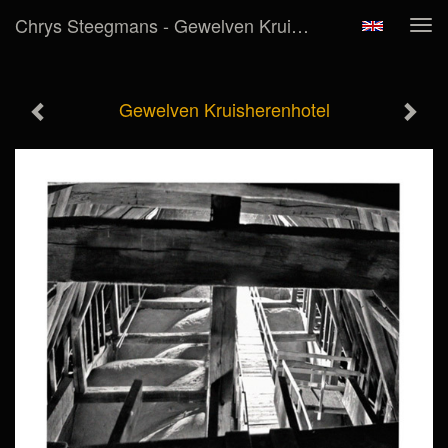
Chrys Steegmans - Gewelven Kruisherenhotel
Tog
navi
Gewelven Kruisherenhotel