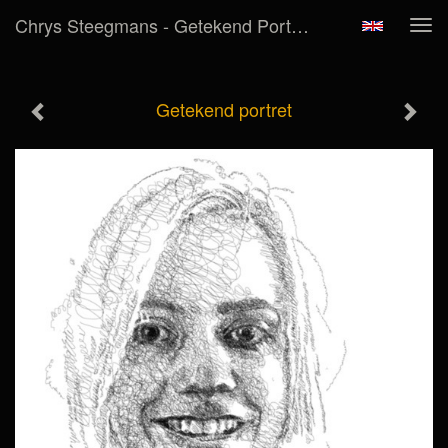
Chrys Steegmans - Getekend Portret
Tog
navi
Getekend portret