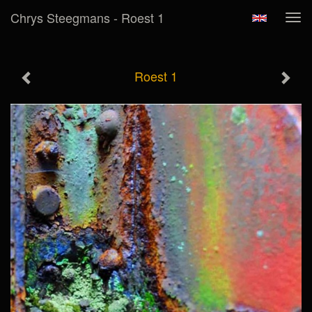
Chrys Steegmans - Roest 1
Tog
navi
Roest 1