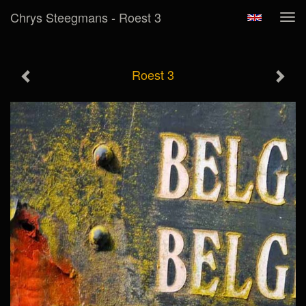
Chrys Steegmans - Roest 3
Tog
navi
Roest 3