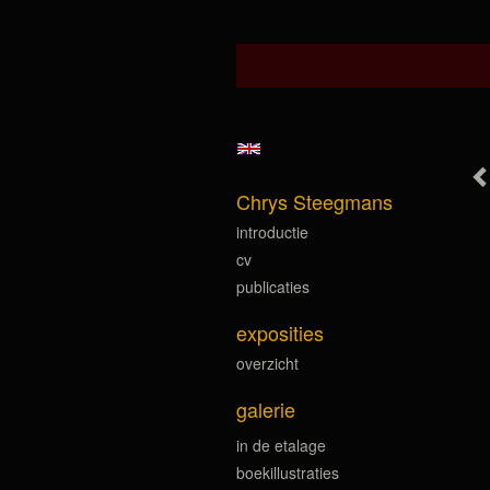
Chrys Steegmans
introductie
cv
publicaties
exposities
overzicht
galerie
in de etalage
boekillustraties