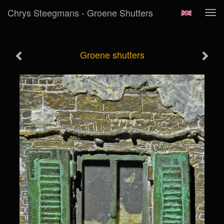
Chrys Steegmans - Groene Shutters
Tog
navi
Groene shutters