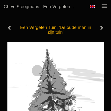
Chrys Steegmans - Een Vergeten Tuin, 'De Oude Man In Zijn Tuin'
Tog
navi
Een Vergeten Tuin, 'De oude man in
zijn tuin'