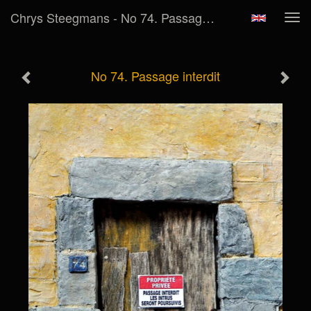
Chrys Steegmans - No 74. Passage Interdit
Tog
navi
No 74. Passage interdit