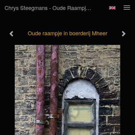
Chrys Steegmans - Oude Raampje In Boerderij Mheer
Tog
navi
Oude raampje in boerderij Mheer