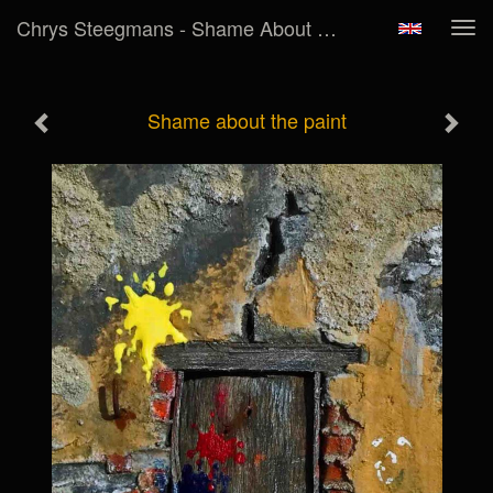
Chrys Steegmans - Shame About The Paint
Tog
navi
Shame about the paint