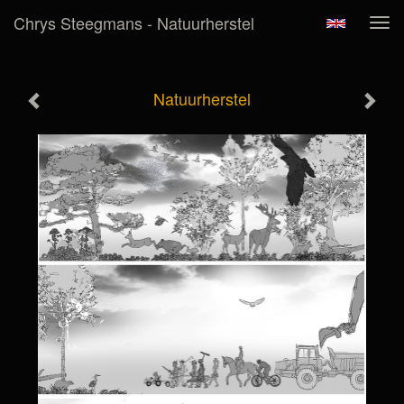
Chrys Steegmans - Natuurherstel
Tog
navi
Natuurherstel