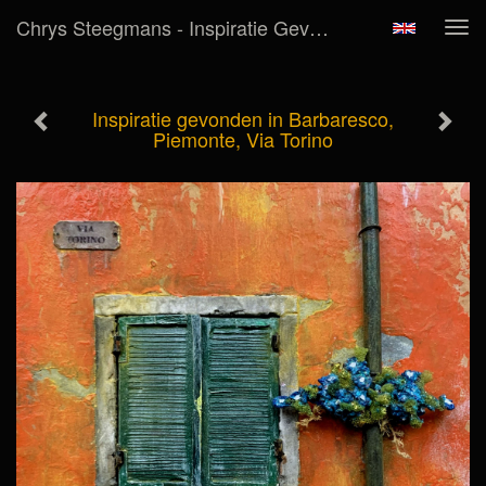
Chrys Steegmans - Inspiratie Gevonden In Barbaresco, Piemonte, Via Torino
Tog
navi
Inspiratie gevonden in Barbaresco,
Piemonte, Via Torino