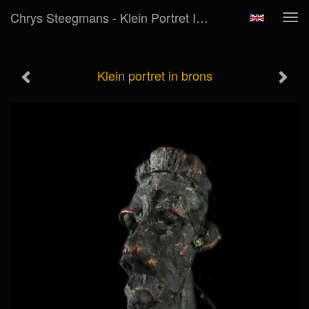
Chrys Steegmans - Klein Portret In Brons
Tog
navi
Klein portret in brons