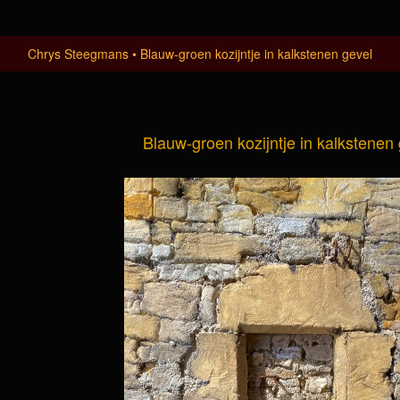
Chrys Steegmans
Blauw-groen kozijntje in kalkstenen gevel
Blauw-groen kozijntje in kalkstenen