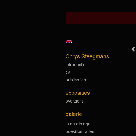
Chrys Steegmans
introductie
cv
publicaties
exposities
overzicht
galerie
in de etalage
boekillustraties