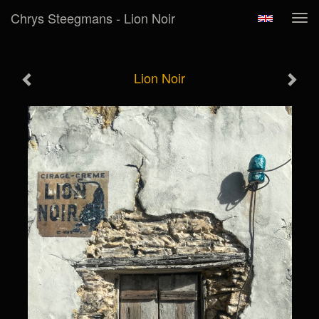
Chrys Steegmans - Lion Noir
Tog
navi
Lion Noir