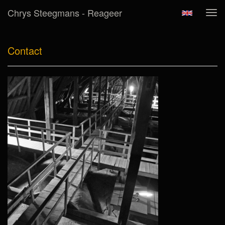
Chrys Steegmans - Reageer
Tog
navi
Contact