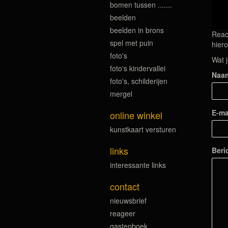
bomen tussen .......
beelden
beelden in brons
Reac
spel met puin
hiero
foto's
Wat j
foto's kindervallei
Naa
foto's, schilderijen
mergel
E-ma
online winkel
kunstkaart versturen
links
Beri
interessante links
contact
nieuwsbrief
reageer
gastenboek