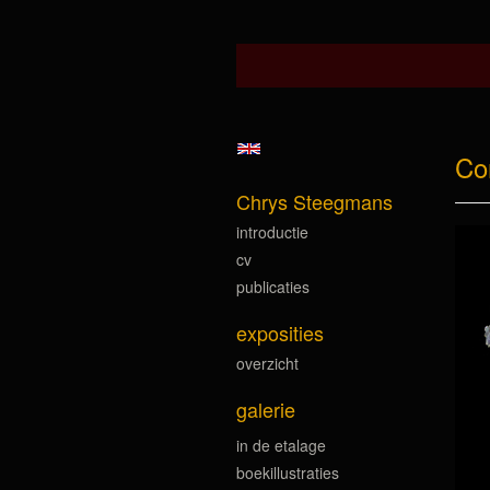
Co
Chrys Steegmans
introductie
cv
publicaties
exposities
overzicht
galerie
in de etalage
boekillustraties