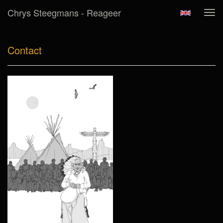
Chrys Steegmans - Reageer
Tog
navi
Contact