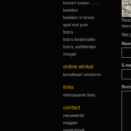
bomen tussen .......
beelden
beelden in brons
Reac
spel met puin
hiero
foto's
Wat j
foto's kindervallei
Naa
foto's, schilderijen
mergel
E-ma
online winkel
kunstkaart versturen
links
Beri
interessante links
contact
nieuwsbrief
reageer
gastenboek