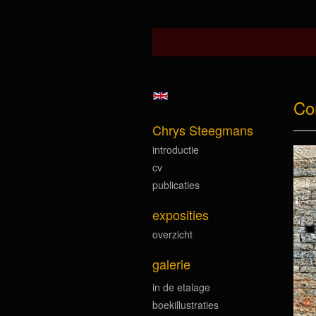
Co
Chrys Steegmans
introductie
cv
publicaties
exposities
overzicht
galerie
in de etalage
boekillustraties