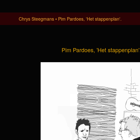
Chrys Steegmans
Pim Pardoes, 'Het stappenplan'.
Pim Pardoes, 'Het stappenplan'