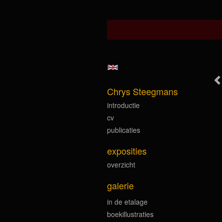
Chrys Steegmans
introductie
cv
publicaties
exposities
overzicht
galerie
in de etalage
boekillustraties