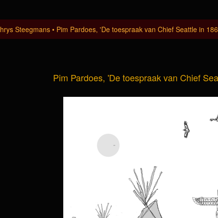
hrys Steegmans
Pim Pardoes, 'De toespraak van Chief Seattle in 186
Pim Pardoes, 'De toespraak van Chief Seat