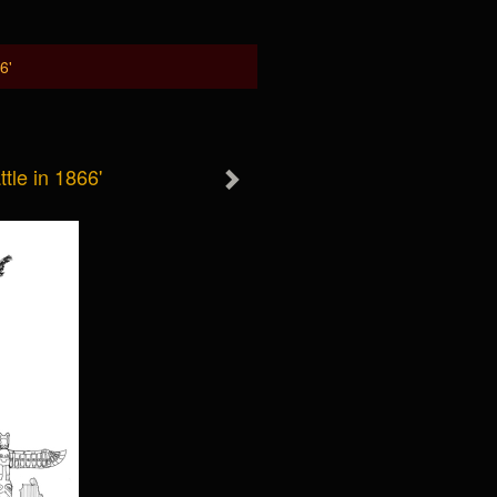
6'
tle in 1866'