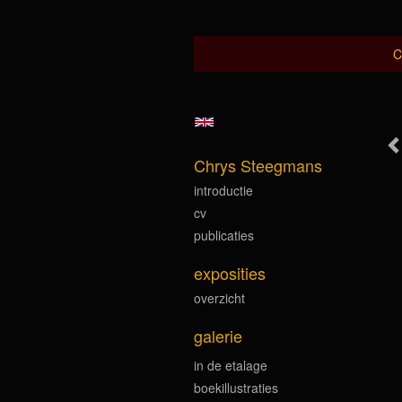
C
Chrys Steegmans
introductie
cv
publicaties
exposities
overzicht
galerie
in de etalage
boekillustraties