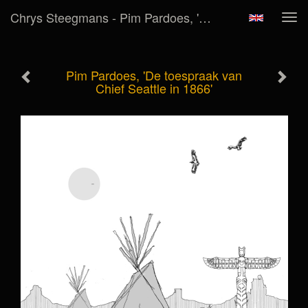
Chrys Steegmans - Pim Pardoes, 'De Toespraak Van Chief Seattle In 1866'
Tog
navi
Pim Pardoes, 'De toespraak van
Chief Seattle in 1866'